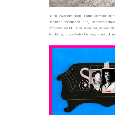
Berlin | Zwischenblicke – European Month of Ph
Berliner Künstlerinnen 1867, Eisenacher Straß
Programm als PDF zum Download
, weitere In
Abbildung:
Fuzzy Marble Memory
, Fotodruck au